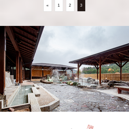
«
1
2
3